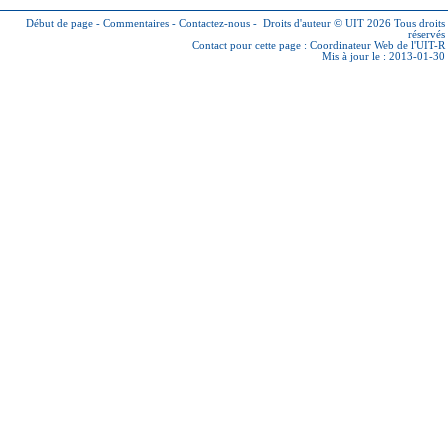
Début de page
-
Commentaires
-
Contactez-nous
-
Droits d'auteur © UIT 2026
Tous droits
réservés
Contact pour cette page :
Coordinateur Web de l'UIT-R
Mis à jour le : 2013-01-30