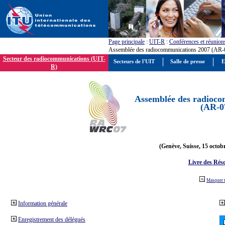
Page principale
:
UIT-R
:
Conférences et réunion
Assemblée des radiocommunications 2007 (AR-
Secteur des radiocommunications (UIT-
Secteurs de l'UIT
Salle de presse
E
R)
Assemblée des radioco
(AR-0
(Genève, Suisse, 15 octob
Livre des Réso
Masquer 
Information générale
Enregistrement des délégués