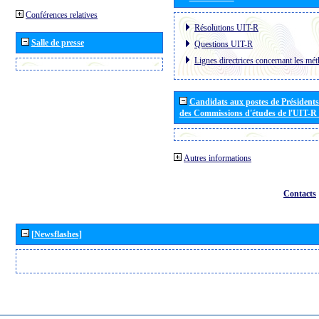
Conférences relatives
Résolutions UIT-R
Salle de presse
Questions UIT-R
Lignes directrices concernant les mét
Candidats aux postes de Présidents 
des Commissions d'études de l'UIT-R
Autres informations
Contacts
[Newsflashes]