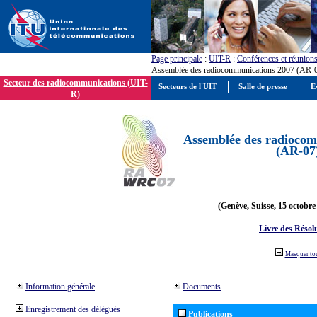
Page principale
:
UIT-R
:
Conférences et réunion
Assemblée des radiocommunications 2007 (AR-
Secteur des radiocommunications (UIT-
Secteurs de l'UIT
Salle de presse
E
R)
Assemblée des radiocom
(AR-07
(Genève, Suisse, 15 octobre
Livre des Résol
Masquer to
Information générale
Documents
Enregistrement des délégués
Publications