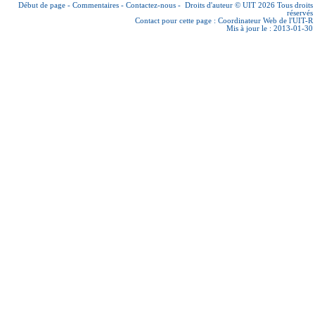
Début de page
-
Commentaires
-
Contactez-nous
-
Droits d'auteur © UIT 2026
Tous droits
réservés
Contact pour cette page :
Coordinateur Web de l'UIT-R
Mis à jour le : 2013-01-30