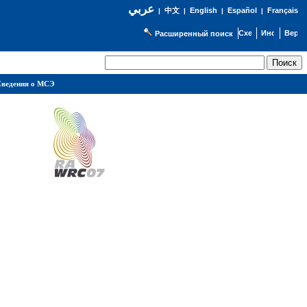
عربي
English
Español
Français
|
中文
|
|
|
Расширенный поиск
ведения о МСЭ