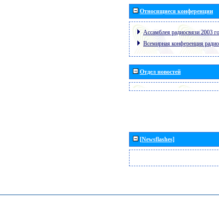
Относящиеся конференции
Ассамблея радиосвязи 2003 го
Всемирная конференция радио
Отдел новостей
[Newsflashes]