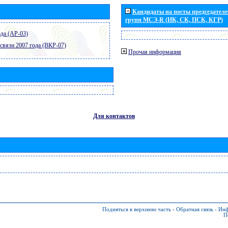
Кандидаты на посты председателей
групп МСЭ-R (ИК, СК, ПСК, КГР)
да (АР-03)
связи 2007 года (ВКР-07)
Прочая информация
Для контактов
Подняться в верхнюю часть
-
Обратная связь
-
Инф
П