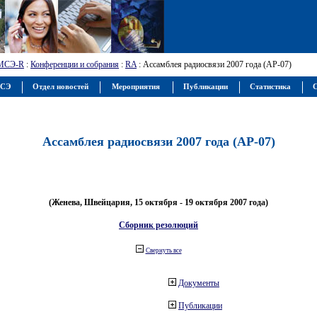
МСЭ-R
:
Конференции и собрания
:
RA
: Ассамблея радиосвязи 2007 года (АР-07)
МСЭ
Отдел новостей
Мероприятия
Публикации
Статистика
С
Ассамблея радиосвязи 2007 года (АР-07)
(Женева, Швейцария, 15 октября - 19 октября 2007 года)
Сборник резолюций
Свернуть все
Документы
Публикации