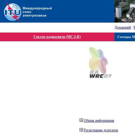
Домашний
:
Сектор радиосвязи (МСЭ-R)
Секторы 
Общая информация
Регистрация делегатов