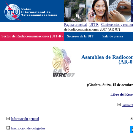
Pagína principal
:
UIT-R
:
Conferencias y reunio
de Radiocomunicaciones 2007 (AR-07)
Sector de Radiocomunicaciones (UIT-R)
Sectores de la UIT
Sala de prensa
Asamblea de Radiocom
(AR-0
(Ginebra, Suiza, 15 de octubre
Libro del Reso
Contraer 
Información general
Inscripción de delegados