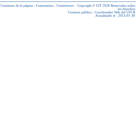
Comienzo de la página
-
Comentarios
-
Contáctenos
-
Copyright © UIT 2026
Reservados todos
los derechos
Contacto público :
Coordenador Web del UIT-R
Actualizado el : 2013-01-30