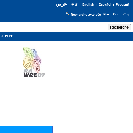
عربي
English
Español
Русский
|
中文
|
|
|
Recherche avancée
 de l'UIT