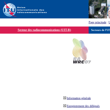
Page principale
:
Secteur des radiocommunications (UIT-R)
Secteurs de l'U
Information générale
Enregistrement des délégués