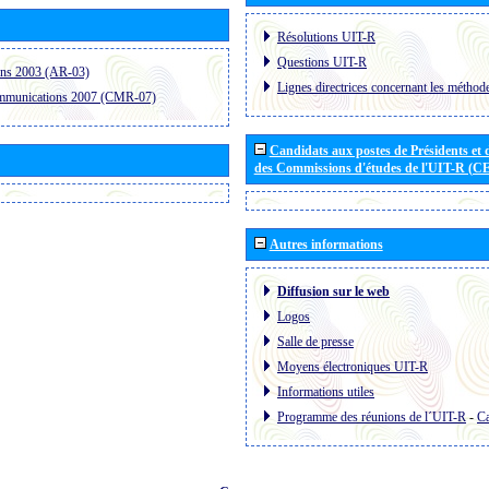
Résolutions UIT-R
Questions UIT-R
ons 2003 (AR-03)
Lignes directrices concernant les méthode
ommunications 2007 (CMR-07)
Candidats aux postes de Présidents et 
des Commissions d'études de l'UIT-R (C
Autres informations
Diffusion sur le web
Logos
Salle de presse
Moyens électroniques UIT-R
Informations utiles
Programme des réunions de l´UIT-R
-
Ca