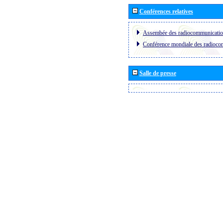
Conférences relatives
Assembée des radiocommunicati
Conférence mondiale des radioc
Salle de presse