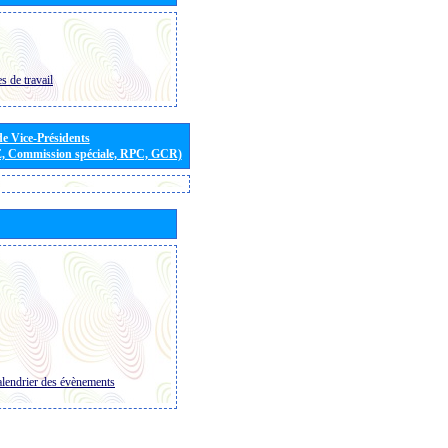
s de travail
de Vice-Présidents
E, Commission spéciale, RPC, GCR)
lendrier des évènements