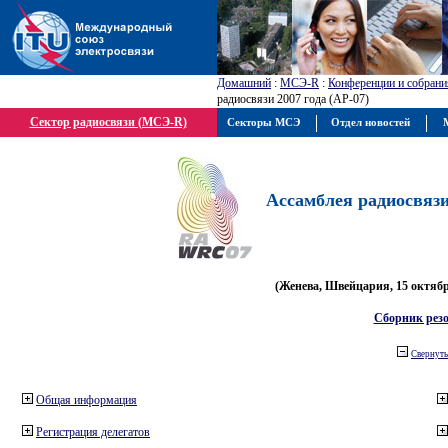
Домашний
:
МСЭ-R
:
Конференции и собрани
радиосвязи 2007 года (АР-07)
Сектор радиосвязи (МСЭ-R)
Секторы МСЭ
Отдел новостей
М
Ассамблея радиосвязи 
(Женева, Швейцария, 15 октября
Сборник рез
Свернуть
Общая информация
Регистрация делегатов