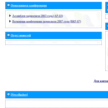
Относящиеся конференции
Ассамблея радиосвязи 2003 года (АР-03)
Всемирная конференция радиосвязи 2007 года (ВКР-07)
Отдел новостей
Для конта
[Newsflashes]