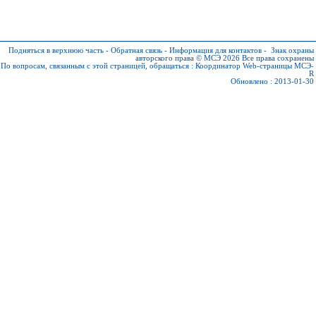
Подняться в верхнюю часть
-
Обратная связь
-
Информация для контактов
-
Знак охраны
авторского права © МСЭ 2026
Все права сохранены
По вопросам, связанным с этой страницей, обращаться :
Координатор Web-страницы МСЭ-
R
Обновлено : 2013-01-30