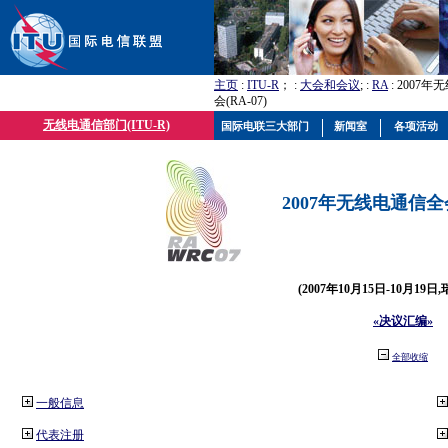
主页
:
ITU-R
； :
大会和会议
; :
RA
: 2007
会(RA-07)
无线电通信部门(ITU-R)
国际电联三大部门
新闻室
各项活动
2007年无线电通信全会(
(2007年10月15日-10月19日
«决议汇编»
全部收缩
一般信息
代表注册