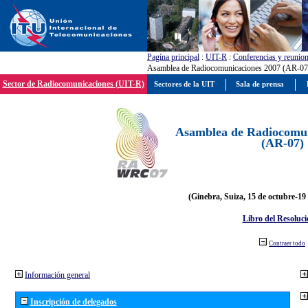
Pagína principal
:
UIT-R
:
Conferencias y reunio
Asamblea de Radiocomunicaciones 2007 (AR-07
Sector de Radiocomunicaciones (UIT-R)
Sectores de la UIT
Sala de prensa
Asamblea de Radiocomun
(AR-07)
(Ginebra, Suiza, 15 de octubre-19
Libro del Resoluci
Contraer todo
Información general
Inscripción de delegados