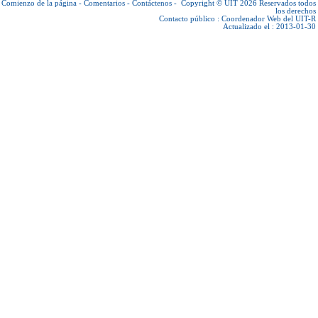
Comienzo de la página
-
Comentarios
-
Contáctenos
-
Copyright © UIT 2026
Reservados todos
los derechos
Contacto público :
Coordenador Web del UIT-R
Actualizado el : 2013-01-30