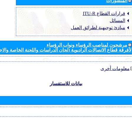
المنشورات
قرارات القطاع ‏ITU-R
المسائل
مبادئ توجيهية لطرائق العمل
مرشحون لمناصب الرؤساء ونواب الرؤساء
لأفرقة قطاع الاتصالات الراديوية (لجان الدراسات واللجنة الخاصة والا
معلومات أخرى
بيانات للاستفسار