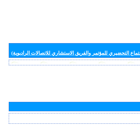
جتماع التحضيري للمؤتمر والفريق الاستشاري للاتصالات الراديوية)