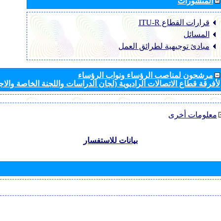
المنشورات
قرارات القطاع ‏ITU-R
المسائل
مبادئ توجيهية لطرائق العمل
مرشحون لمناصب الرؤساء ونواب الرؤساء
لأفرقة قطاع الاتصالات الراديوية (لجان الدراسات واللجنة الخاصة والا
معلومات أخرى
بيانات للاستفسار