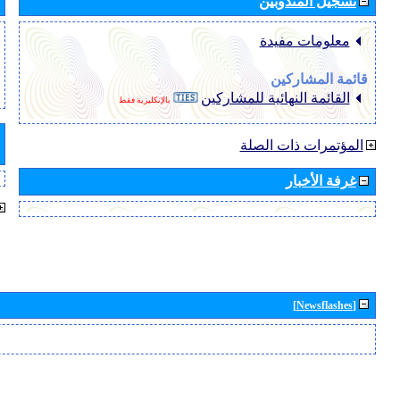
تسجيل المندوبين
معلومات مفيدة
قائمة المشاركين
القائمة النهائية للمشاركين
بالإنكليزية فقط
المؤتمرات ذات الصلة
غرفة الأخبار
[Newsflashes]