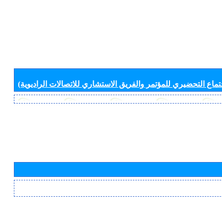
جتماع التحضيري للمؤتمر والفريق الاستشاري للاتصالات الراديوية)