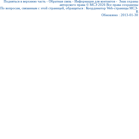
Подняться в верхнюю часть
-
Обратная связь
-
Информация для контактов
-
Знак охраны
авторского права © МСЭ 2026
Все права сохранены
По вопросам, связанным с этой страницей, обращаться :
Координатор Web-страницы МСЭ-
R
Обновлено : 2013-01-30