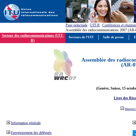
Page principale
:
UIT-R
:
Conférences et réunion
Assemblée des radiocommunications 2007 (AR-
Secteur des radiocommunications (UIT-
Secteurs de l'UIT
Salle de presse
E
R)
Assemblée des radioco
(AR-0
(Genève, Suisse, 15 octob
Livre des Réso
Masquer 
Information générale
Enregistrement des délégués