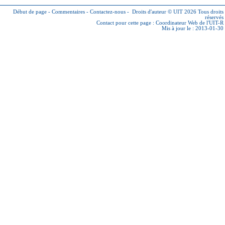
Début de page
-
Commentaires
-
Contactez-nous
-
Droits d'auteur © UIT 2026
Tous droits
réservés
Contact pour cette page :
Coordinateur Web de l'UIT-R
Mis à jour le : 2013-01-30