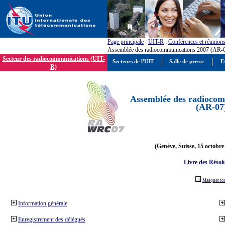
Page principale
:
UIT-R
:
Conférences et réunion
Assemblée des radiocommunications 2007 (AR-
Secteur des radiocommunications (UIT-
Secteurs de l'UIT
Salle de presse
E
R)
Assemblée des radiocom
(AR-07
(Genève, Suisse, 15 octobre
Livre des Résol
Masquer to
Information générale
Enregistrement des délégués