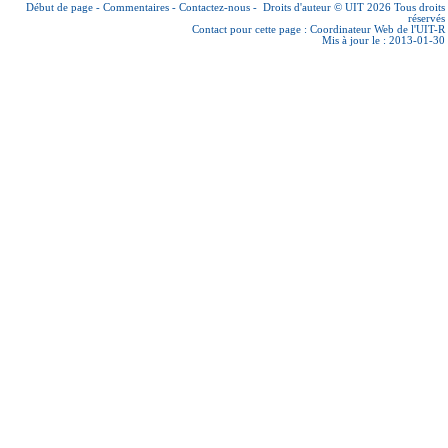
Début de page
-
Commentaires
-
Contactez-nous
-
Droits d'auteur © UIT 2026
Tous droits
réservés
Contact pour cette page :
Coordinateur Web de l'UIT-R
Mis à jour le : 2013-01-30