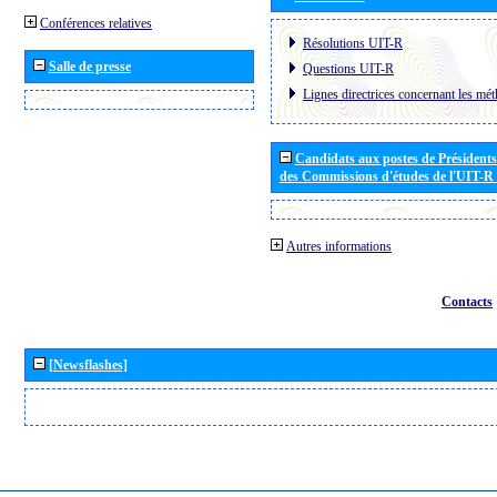
Conférences relatives
Résolutions UIT-R
Salle de presse
Questions UIT-R
Lignes directrices concernant les mét
Candidats aux postes de Présidents 
des Commissions d'études de l'UIT-R
Autres informations
Contacts
[Newsflashes]