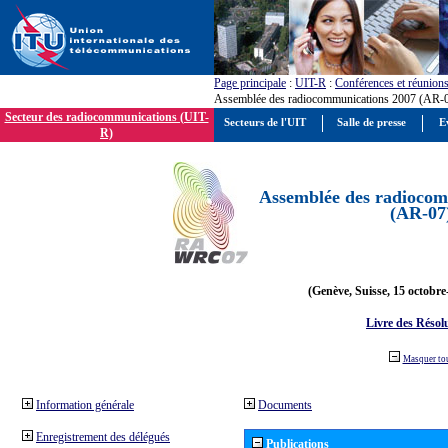
Page principale
:
UIT-R
:
Conférences et réunion
Assemblée des radiocommunications 2007 (AR-
Secteur des radiocommunications (UIT-
Secteurs de l'UIT
Salle de presse
E
R)
Assemblée des radiocom
(AR-07
(Genève, Suisse, 15 octobre
Livre des Résol
Masquer to
Information générale
Documents
Enregistrement des délégués
Publications