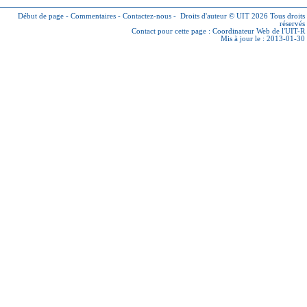
Début de page
-
Commentaires
-
Contactez-nous
-
Droits d'auteur © UIT 2026
Tous droits
réservés
Contact pour cette page :
Coordinateur Web de l'UIT-R
Mis à jour le : 2013-01-30