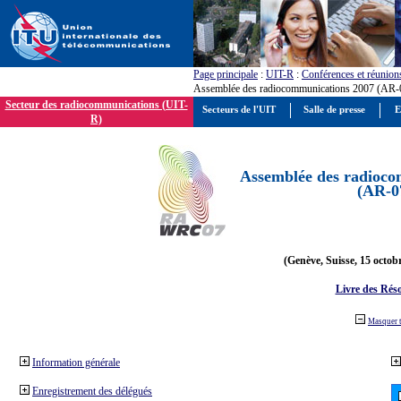
Page principale
:
UIT-R
:
Conférences et réunion
Assemblée des radiocommunications 2007 (AR-
Secteur des radiocommunications (UIT-
Secteurs de l'UIT
Salle de presse
E
R)
Assemblée des radioco
(AR-0
(Genève, Suisse, 15 octob
Livre des Réso
Masquer 
Information générale
Enregistrement des délégués