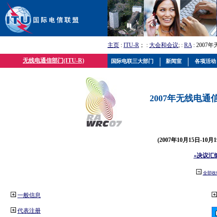
主页
:
ITU-R
； :
大会和会议
; :
RA
: 2007
无线电通信部门(ITU-R)
国际电联三大部门
新闻室
各项活动
2007年无线电通信
(2007年10月15日-10
«决议汇
全部收
一般信息
代表注册