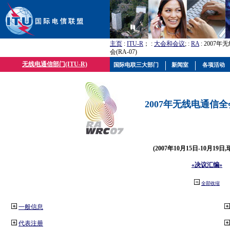
主页
:
ITU-R
； :
大会和会议
; :
RA
: 2007
会(RA-07)
无线电通信部门(ITU-R)
国际电联三大部门
新闻室
各项活动
2007年无线电通信全会(
(2007年10月15日-10月19日
«决议汇编»
全部收缩
一般信息
代表注册