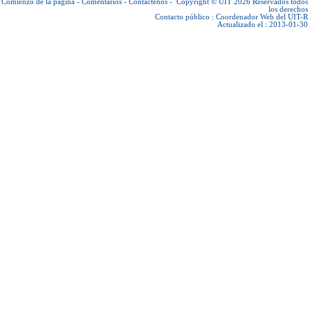
Comienzo de la página
-
Comentarios
-
Contáctenos
-
Copyright © UIT 2026
Reservados todos
los derechos
Contacto público :
Coordenador Web del UIT-R
Actualizado el : 2013-01-30