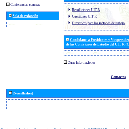
Conferencias conexas
Resoluciones UIT-R
Sala de redacción
Cuestiones UIT-R
Directrices para los métodos de trabajo
Candidatos a Presidentes y Vicepreside
de las Comisiones de Estudio del UIT R 
Otras informaciones
Contactos
[Newsflashes]