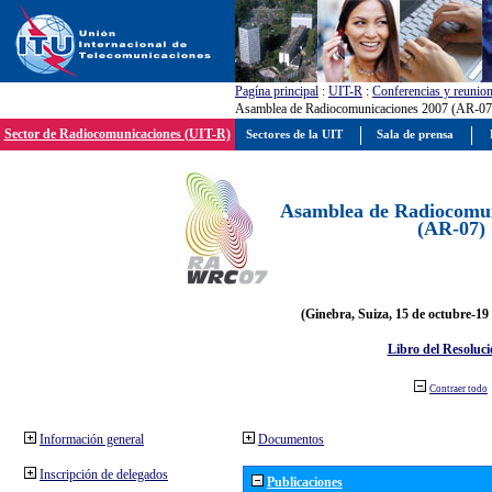
Pagína principal
:
UIT-R
:
Conferencias y reunio
Asamblea de Radiocomunicaciones 2007 (AR-07
Sector de Radiocomunicaciones (UIT-R)
Sectores de la UIT
Sala de prensa
Asamblea de Radiocomun
(AR-07)
(Ginebra, Suiza, 15 de octubre-19
Libro del Resoluci
Contraer todo
Información general
Documentos
Inscripción de delegados
Publicaciones