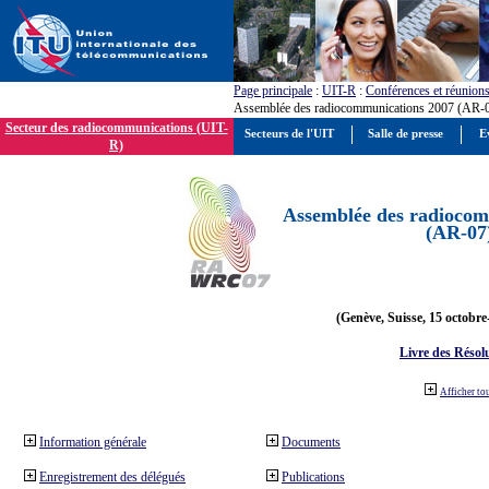
Page principale
:
UIT-R
:
Conférences et réunion
Assemblée des radiocommunications 2007 (AR-
Secteur des radiocommunications (UIT-
Secteurs de l'UIT
Salle de presse
E
R)
Assemblée des radiocom
(AR-07
(Genève, Suisse, 15 octobre
Livre des Résol
Afficher to
Information générale
Documents
Enregistrement des délégués
Publications