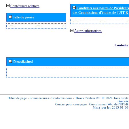
Conférences relatives
Candidats aux postes de Présidents 
des Commissions d'études de l'UIT-R
Salle de presse
Autres informations
Contacts
[Newsflashes]
Début de page
-
Commentaires
-
Contactez-nous
-
Droits d'auteur © UIT 2026
Tous droits
réservés
Contact pour cette page :
Coordinateur Web de l'UIT-R
Mis à jour le : 2013-01-30