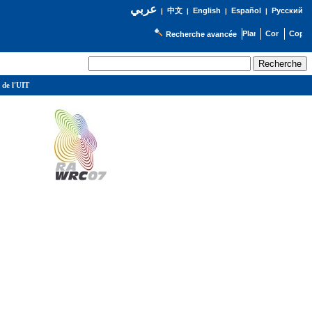
عربي
English
Español
Русский
|
中文
|
|
|
Recherche avancée
 de l'UIT