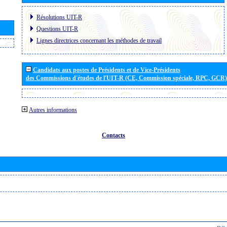
Résolutions UIT-R
Questions UIT-R
Lignes directrices concernant les méthodes de travail
Candidats aux postes de Présidents et de Vice-Présidents
des Commissions d'études de l'UIT-R (CE, Commission spéciale, RPC, GCR)
Autres informations
Contacts