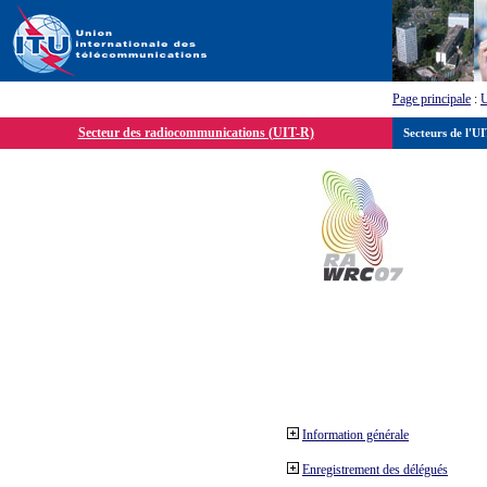
Page principale
:
Secteur des radiocommunications (UIT-R)
Secteurs de l'U
Information générale
Enregistrement des délégués