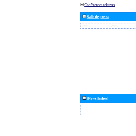
Conférences relatives
Salle de presse
[Newsflashes]