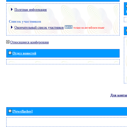
Полезная информация
Список участников
Окончательный список участников
только на английском языке
Относящиеся конференции
Отдел новостей
Для конта
[Newsflashes]