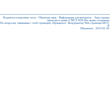
Подняться в верхнюю часть
-
Обратная связь
-
Информация для контактов
-
Знак охраны
авторского права © МСЭ 2026
Все права сохранены
По вопросам, связанным с этой страницей, обращаться :
Координатор Web-страницы МСЭ-
R
Обновлено : 2013-01-30