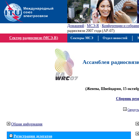
Домашний
:
МСЭ-R
:
Конференции и собрани
радиосвязи 2007 года (АР-07)
Сектор радиосвязи (МСЭ-R)
Секторы МСЭ
Отдел новостей
М
Ассамблея радиосвязи 
(Женева, Швейцария, 15 октября
Сборник рез
Свернуть
Общая информация
Регистрация делегатов