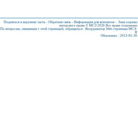
Подняться в верхнюю часть
-
Обратная связь
-
Информация для контактов
-
Знак охраны
авторского права © МСЭ 2026
Все права сохранены
По вопросам, связанным с этой страницей, обращаться :
Координатор Web-страницы МСЭ-
R
Обновлено : 2013-01-30