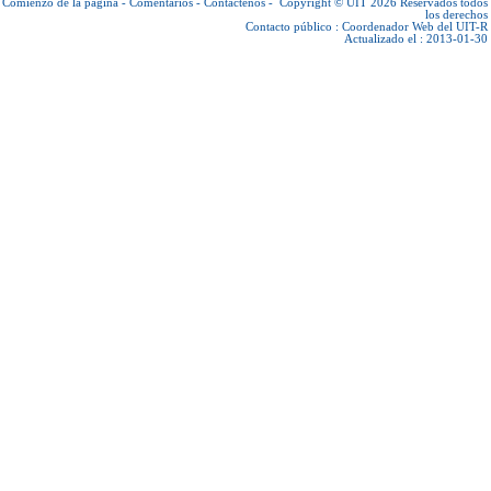
Comienzo de la página
-
Comentarios
-
Contáctenos
-
Copyright © UIT 2026
Reservados todos
los derechos
Contacto público :
Coordenador Web del UIT-R
Actualizado el : 2013-01-30