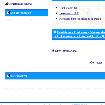
Conferencias conexas
Resoluciones UIT-R
Sala de redacción
Cuestiones UIT-R
Directrices para los métodos de trabajo
Candidatos a Presidentes y Vicepreside
de las Comisiones de Estudio del UIT R 
Otras informaciones
Contactos
[Newsflashes]