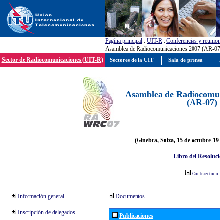
Pagína principal
:
UIT-R
:
Conferencias y reunio
Asamblea de Radiocomunicaciones 2007 (AR-07
Sector de Radiocomunicaciones (UIT-R)
Sectores de la UIT
Sala de prensa
Asamblea de Radiocomun
(AR-07)
(Ginebra, Suiza, 15 de octubre-19
Libro del Resoluci
Contraer todo
Información general
Documentos
Inscripción de delegados
Publicaciones