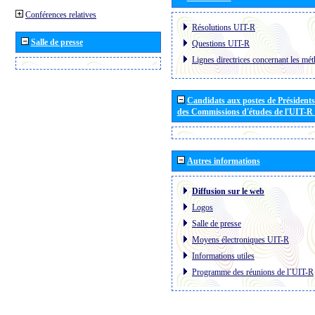
Conférences relatives
Résolutions UIT-R
Salle de presse
Questions UIT-R
Lignes directrices concernant les mét
Candidats aux postes de Présidents 
des Commissions d'études de l'UIT-R
Autres informations
Diffusion sur le web
Logos
Salle de presse
Moyens électroniques UIT-R
Informations utiles
Programme des réunions de l´UIT-R