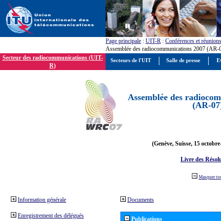
Page principale
:
UIT-R
:
Conférences et réunion
Assemblée des radiocommunications 2007 (AR-
Secteur des radiocommunications (UIT-
Secteurs de l'UIT
Salle de presse
E
R)
Assemblée des radiocom
(AR-07
(Genève, Suisse, 15 octobre
Livre des Résol
Masquer to
Information générale
Documents
Enregistrement des délégués
Publications