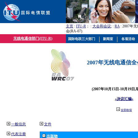
主页
:
ITU-R
； :
大会和会议
; :
RA
: 2007
会(RA-07)
无线电通信部门(ITU-R)
国际电联三大部门
新闻室
各项活动
2007年无线电通信全会(
(2007年10月15日-10月19日
«决议汇编»
全部收缩
一般信息
文件
代表注册
出版物