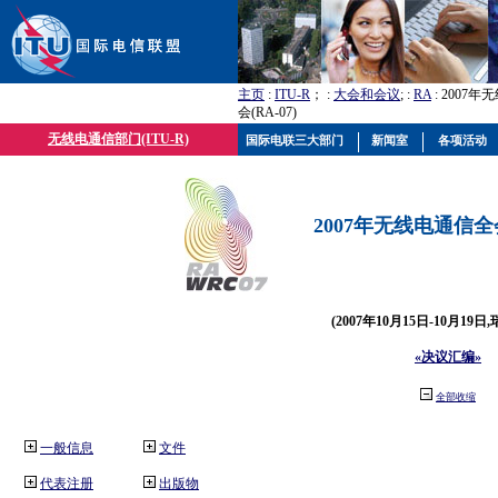
主页
:
ITU-R
； :
大会和会议
; :
RA
: 2007
会(RA-07)
无线电通信部门(ITU-R)
国际电联三大部门
新闻室
各项活动
2007年无线电通信全会(
(2007年10月15日-10月19日
«决议汇编»
全部收缩
一般信息
文件
代表注册
出版物