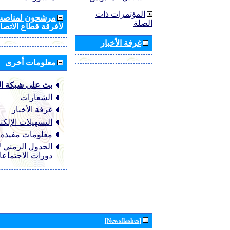
المؤتمرات ذات
مرشحون لمناصب 
الصلة
لأفرقة قطاع الاتصال
غرفة الأخبار
معلومات أخرى
بث على شبكة ا
الشعارات
غرفة الأخبار
التسهيلات الإلكت
معلومات مفيدة
الجدول الزمني ل
دورات الاجتماع
[Newsflashes]