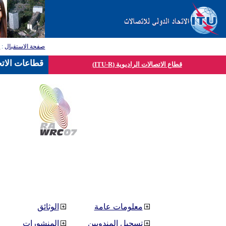
صفحة الاستقبال
:
ق
قطاعات الاتح
قطاع الاتصالات الراديوية (ITU-R)
معلومات عامة
الوثائق
تسجيل المندوبين
المنشورات