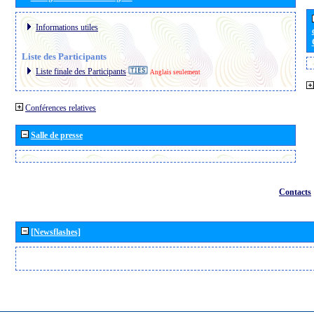
Informations utiles
Liste des Participants
Liste finale des Participants
Anglais seulement
Conférences relatives
Salle de presse
Contacts
[Newsflashes]