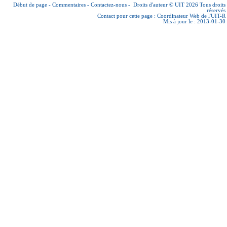
Début de page
-
Commentaires
-
Contactez-nous
-
Droits d'auteur © UIT 2026
Tous droits
réservés
Contact pour cette page :
Coordinateur Web de l'UIT-R
Mis à jour le : 2013-01-30