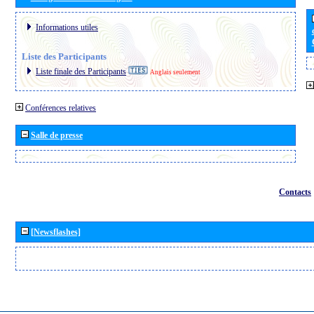
Informations utiles
Liste des Participants
Liste finale des Participants
Anglais seulement
Conférences relatives
Salle de presse
Contacts
[Newsflashes]