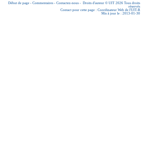
Début de page
-
Commentaires
-
Contactez-nous
-
Droits d'auteur © UIT 2026
Tous droits
réservés
Contact pour cette page :
Coordinateur Web de l'UIT-R
Mis à jour le : 2013-01-30