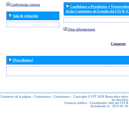
Conferencias conexas
Candidatos a Presidentes y Vicepreside
de las Comisiones de Estudio del UIT R 
Sala de redacción
Otras informaciones
Contactos
[Newsflashes]
Comienzo de la página
-
Comentarios
-
Contáctenos
-
Copyright © UIT 2026
Reservados todos
los derechos
Contacto público :
Coordenador Web del UIT-R
Actualizado el : 2013-01-30