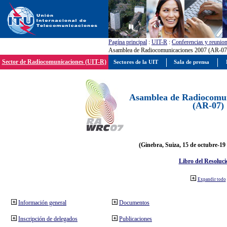
Pagína principal
:
UIT-R
:
Conferencias y reunio
Asamblea de Radiocomunicaciones 2007 (AR-07
Sector de Radiocomunicaciones (UIT-R)
Sectores de la UIT
Sala de prensa
Asamblea de Radiocomun
(AR-07)
(Ginebra, Suiza, 15 de octubre-19
Libro del Resoluci
Expandir todo
Información general
Documentos
Inscripción de delegados
Publicaciones