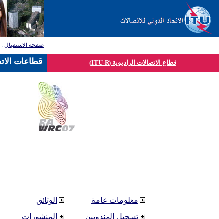
صفحة الاستقبال
:
ق
قطاعات الاتح
قطاع الاتصالات الراديوية (ITU-R)
معلومات عامة
الوثائق
تسجيل المندوبين
المنشورات