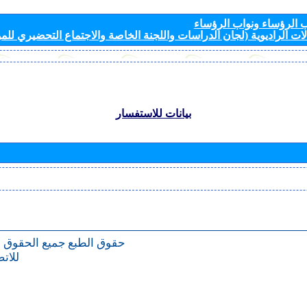
الرؤساء ونواب الرؤساء
ات الراديوية (لجان الدراسات واللجنة الخاصة والاجتماع التحضيري للمؤ
بيانات للاستفسار
حقوق الطبع
جميع الحقوق 
للات