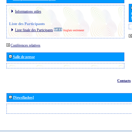
Informations utiles
Liste des Participants
Liste finale des Participants
Anglais seulement
Conférences relatives
Salle de presse
Contacts
[Newsflashes]