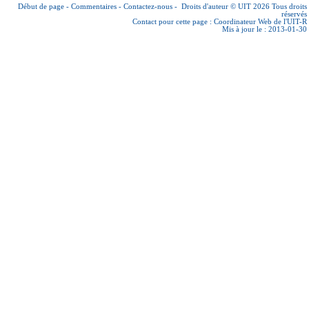
Début de page
-
Commentaires
-
Contactez-nous
-
Droits d'auteur © UIT 2026
Tous droits
réservés
Contact pour cette page :
Coordinateur Web de l'UIT-R
Mis à jour le : 2013-01-30