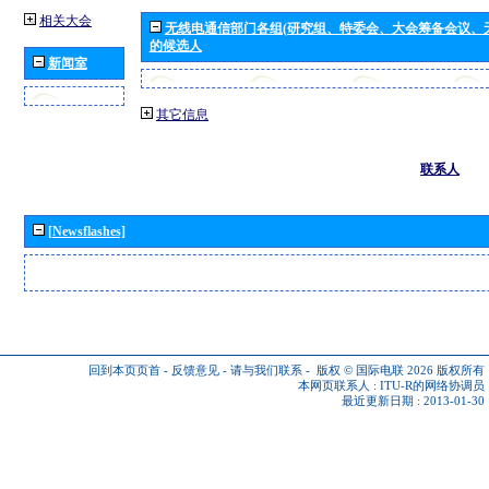
相关大会
无线电通信部门各组(研究组、特委会、大会筹备会议、
的候选人
新闻室
其它信息
联系人
[Newsflashes]
回到本页页首
-
反馈意见
-
请与我们联系
-
版权 © 国际电联 2026
版权所有
本网页联系人 :
ITU-R的网络协调员
最近更新日期 : 2013-01-30