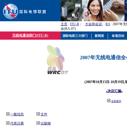
主页
:
ITU-R
； :
大会和会议
; :
RA
: 2007
会(RA-07)
无线电通信部门(ITU-R)
国际电联三大部门
新闻室
各项活动
2007年无线电通信全会(
(2007年10月15日-10月19日
«决议汇编»
全部展开
一般信息
文件
代表注册
出版物