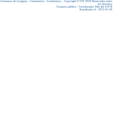
Comienzo de la página
-
Comentarios
-
Contáctenos
-
Copyright © UIT 2026
Reservados todos
los derechos
Contacto público :
Coordenador Web del UIT-R
Actualizado el : 2013-01-30