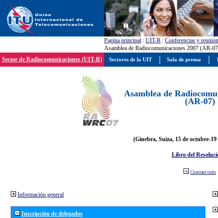
Pagína principal
:
UIT-R
:
Conferencias y reunio
Asamblea de Radiocomunicaciones 2007 (AR-07
Sector de Radiocomunicaciones (UIT-R)
Sectores de la UIT
Sala de prensa
Asamblea de Radiocomun
(AR-07)
(Ginebra, Suiza, 15 de octubre-19
Libro del Resoluci
Contraer todo
Información general
Inscripción de delegados