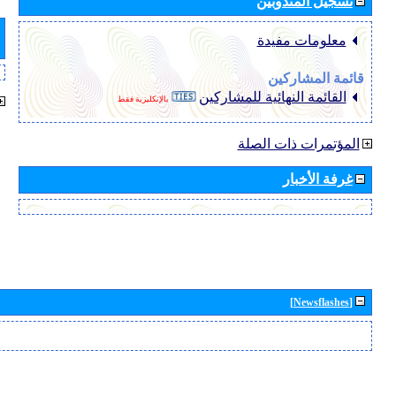
تسجيل المندوبين
معلومات مفيدة
قائمة المشاركين
القائمة النهائية للمشاركين
بالإنكليزية فقط
المؤتمرات ذات الصلة
غرفة الأخبار
[Newsflashes]