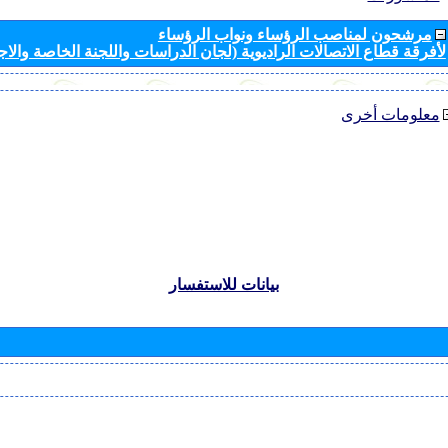
مرشحون لمناصب الرؤساء ونواب الرؤساء
لأفرقة قطاع الاتصالات الراديوية (لجان الدراسات واللجنة الخاصة والا
معلومات أخرى
بيانات للاستفسار