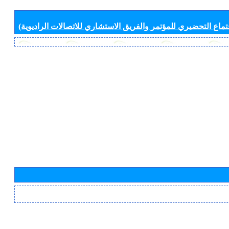
جتماع التحضيري للمؤتمر والفريق الاستشاري للاتصالات الراديوية)