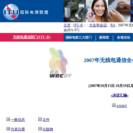
主页
:
ITU-R
； :
大会和会议
; :
RA
: 2007
会(RA-07)
无线电通信部门(ITU-R)
国际电联三大部门
新闻室
各项活动
2007年无线电通信全会(
(2007年10月15日-10月19日
«决议汇编»
全部展开
一般信息
文件
代表注册
出版物