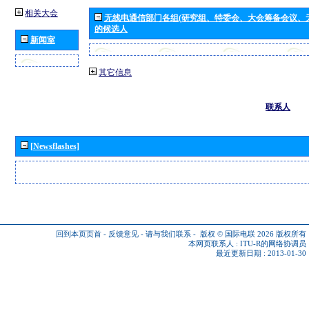
相关大会
无线电通信部门各组(研究组、特委会、大会筹备会议、
的候选人
新闻室
其它信息
联系人
[Newsflashes]
回到本页页首
-
反馈意见
-
请与我们联系
-
版权 © 国际电联 2026
版权所有
本网页联系人 :
ITU-R的网络协调员
最近更新日期 : 2013-01-30