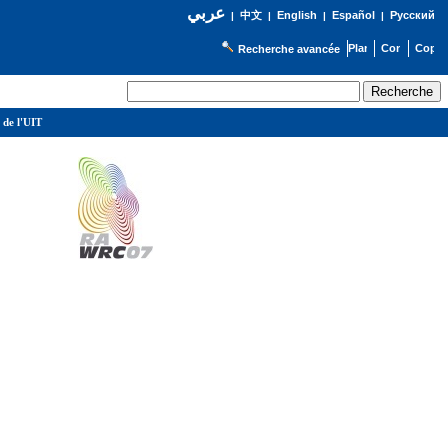
عربي
English
Español
Русский
|
中文
|
|
|
Recherche avancée
 de l'UIT