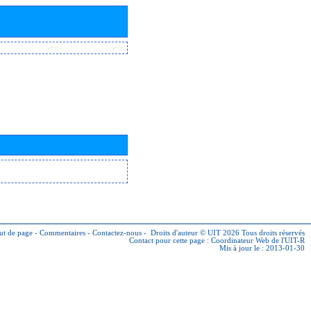
ut de page
-
Commentaires
-
Contactez-nous
-
Droits d'auteur © UIT 2026
Tous droits réservés
Contact pour cette page :
Coordinateur Web de l'UIT-R
Mis à jour le : 2013-01-30