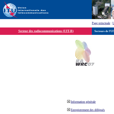
Page principale
:
Secteur des radiocommunications (UIT-R)
Secteurs de l'U
Information générale
Enregistrement des délégués