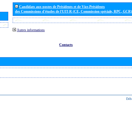
Candidats aux postes de Présidents et de Vice-Présidents
des Commissions d'études de l'UIT-R (CE, Commission spéciale, RPC, GCR)
Autres informations
Contacts
Déb