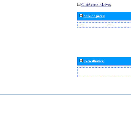
Conférences relatives
Salle de presse
[Newsflashes]