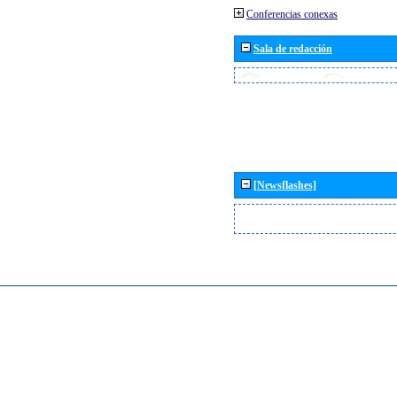
Conferencias conexas
Sala de redacción
[Newsflashes]