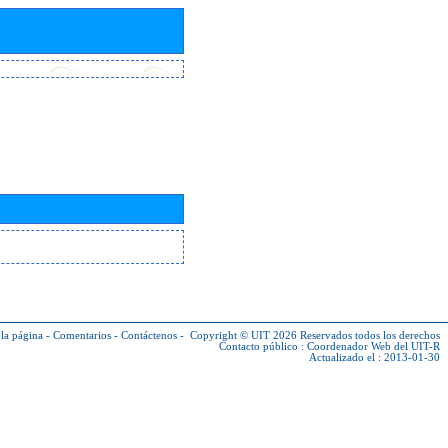
la página
-
Comentarios
-
Contáctenos
-
Copyright © UIT 2026
Reservados todos los derechos
Contacto público :
Coordenador Web del UIT-R
Actualizado el : 2013-01-30