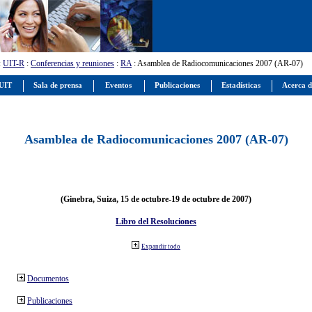
:
UIT-R
:
Conferencias y reuniones
:
RA
: Asamblea de Radiocomunicaciones 2007 (AR-07)
 UIT
Sala de prensa
Eventos
Publicaciones
Estadísticas
Acerca d
Asamblea de Radiocomunicaciones 2007 (AR-07)
(Ginebra, Suiza, 15 de octubre-19 de octubre de 2007)
Libro del Resoluciones
Expandir todo
Documentos
Publicaciones