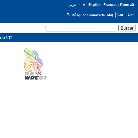
English
Français
Русский
عربي
|
中文
|
|
|
Búsqueda avanzada
e la UIT