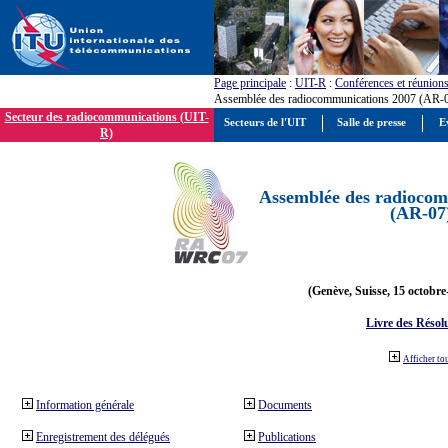
Page principale
:
UIT-R
:
Conférences et réunion
Assemblée des radiocommunications 2007 (AR-
Secteur des radiocommunications (UIT-
Secteurs de l'UIT
Salle de presse
E
R)
Assemblée des radiocom
(AR-07
(Genève, Suisse, 15 octobre
Livre des Résol
Afficher to
Information générale
Documents
Enregistrement des délégués
Publications