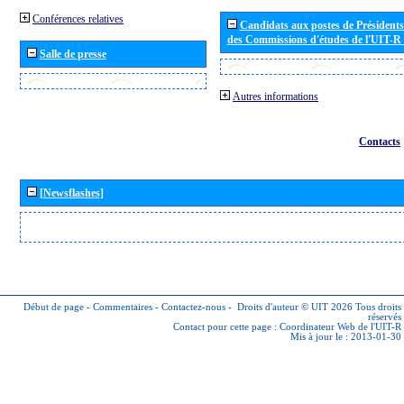
Conférences relatives
Candidats aux postes de Présidents 
des Commissions d'études de l'UIT-R
Salle de presse
Autres informations
Contacts
[Newsflashes]
Début de page
-
Commentaires
-
Contactez-nous
-
Droits d'auteur © UIT 2026
Tous droits
réservés
Contact pour cette page :
Coordinateur Web de l'UIT-R
Mis à jour le : 2013-01-30