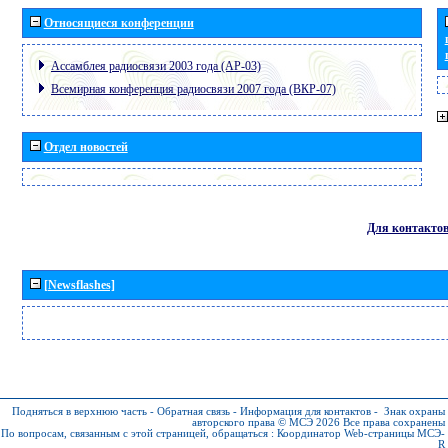
Относящиеся конференции
Ассамблея радиосвязи 2003 года (АР-03)
Всемирная конференция радиосвязи 2007 года (ВКР-07)
Отдел новостей
Для контакто
[Newsflashes]
Подняться в верхнюю часть
-
Обратная связь
-
Информация для контактов
-
Знак охраны
авторского права © МСЭ 2026
Все права сохранены
По вопросам, связанным с этой страницей, обращаться :
Координатор Web-страницы МСЭ-
R