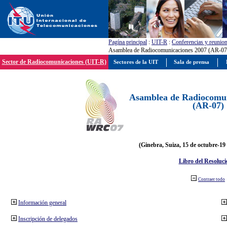
Pagína principal
:
UIT-R
:
Conferencias y reunio
Asamblea de Radiocomunicaciones 2007 (AR-07
Sector de Radiocomunicaciones (UIT-R)
Sectores de la UIT
Sala de prensa
Asamblea de Radiocomun
(AR-07)
(Ginebra, Suiza, 15 de octubre-19
Libro del Resoluci
Contraer todo
Información general
Inscripción de delegados