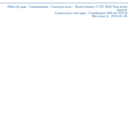
Début de page
-
Commentaires
-
Contactez-nous
-
Droits d'auteur © UIT 2026
Tous droits
réservés
Contact pour cette page :
Coordinateur Web de l'UIT-R
Mis à jour le : 2013-01-30