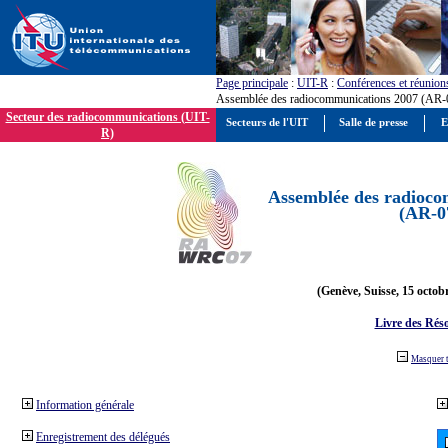
Page principale
:
UIT-R
:
Conférences et réunion
Assemblée des radiocommunications 2007 (AR-
Secteur des radiocommunications (UIT-
Secteurs de l'UIT
Salle de presse
E
R)
Assemblée des radioco
(AR-0
(Genève, Suisse, 15 octob
Livre des Réso
Masquer 
Information générale
Enregistrement des délégués