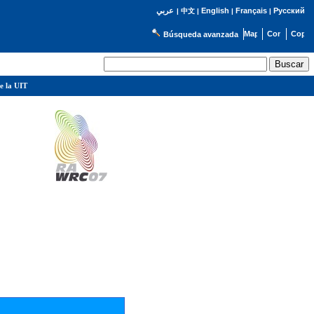
English
Français
Русский
عربي
|
中文
|
|
|
Búsqueda avanzada
e la UIT