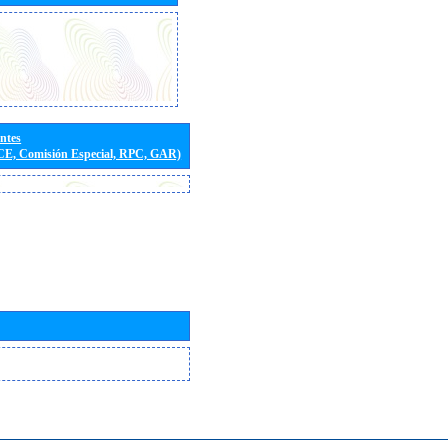
entes
(CE, Comisión Especial, RPC, GAR)