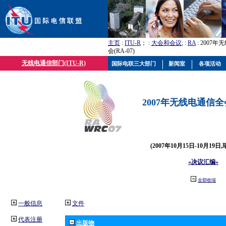
主页
:
ITU-R
； :
大会和会议
; :
RA
: 2007
会(RA-07)
无线电通信部门(ITU-R)
国际电联三大部门
新闻室
各项活动
2007年无线电通信全会(
(2007年10月15日-10月19日
«决议汇编»
全部收缩
一般信息
文件
代表注册
出版物