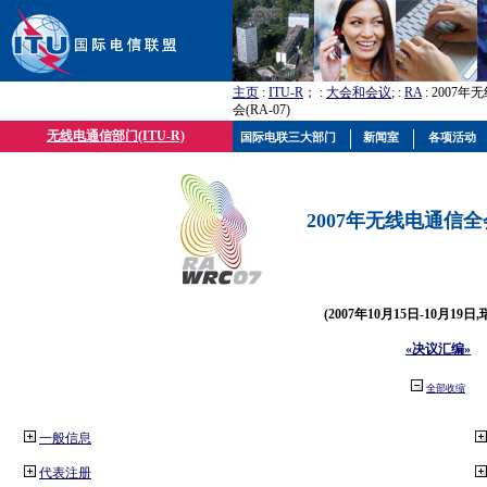
主页
:
ITU-R
； :
大会和会议
; :
RA
: 2007
会(RA-07)
无线电通信部门(ITU-R)
国际电联三大部门
新闻室
各项活动
2007年无线电通信全会(
(2007年10月15日-10月19日
«决议汇编»
全部收缩
一般信息
代表注册