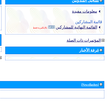
تسجيل المندوبين
معلومات مفيدة
قائمة المشاركين
القائمة النهائية للمشاركين
بالإنكليزية فقط
المؤتمرات ذات الصلة
غرفة الأخبار
[Newsflashes]