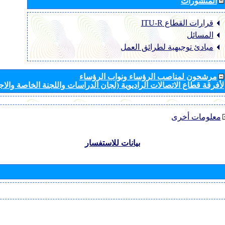
المنشورات
قرارات القطاع ‏ITU-R
المسائل
مبادئ توجيهية لطرائق العمل
مرشحون لمناصب الرؤساء ونواب الرؤساء
لأفرقة قطاع الاتصالات الراديوية (لجان الدراسات واللجنة الخاصة والا
معلومات أخرى
بيانات للاستفسار