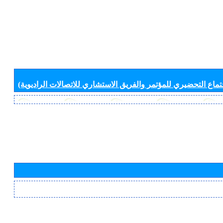
جتماع التحضيري للمؤتمر والفريق الاستشاري للاتصالات الراديوية)