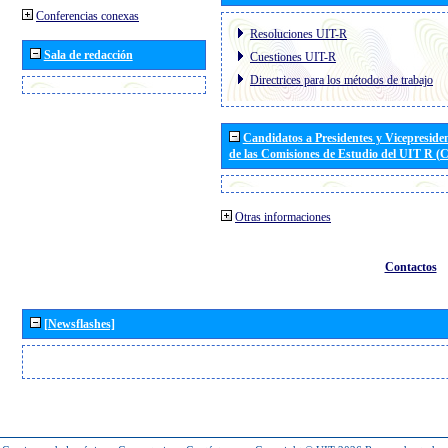
Conferencias conexas
Resoluciones UIT-R
Sala de redacción
Cuestiones UIT-R
Directrices para los métodos de trabajo
Candidatos a Presidentes y Vicepreside
de las Comisiones de Estudio del UIT R 
Otras informaciones
Contactos
[Newsflashes]