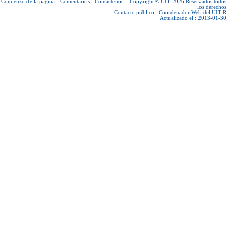
Comienzo de la página
-
Comentarios
-
Contáctenos
-
Copyright © UIT 2026
Reservados todos
los derechos
Contacto público :
Coordenador Web del UIT-R
Actualizado el : 2013-01-30