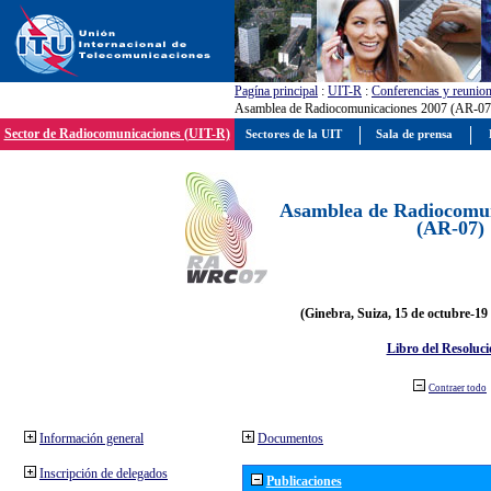
Pagína principal
:
UIT-R
:
Conferencias y reunio
Asamblea de Radiocomunicaciones 2007 (AR-07
Sector de Radiocomunicaciones (UIT-R)
Sectores de la UIT
Sala de prensa
Asamblea de Radiocomun
(AR-07)
(Ginebra, Suiza, 15 de octubre-19
Libro del Resoluci
Contraer todo
Información general
Documentos
Inscripción de delegados
Publicaciones