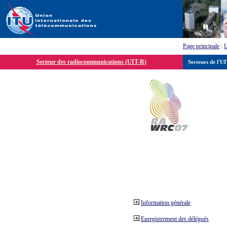
Page principale
:
Secteur des radiocommunications (UIT-R)
Secteurs de l'U
Information générale
Enregistrement des délégués