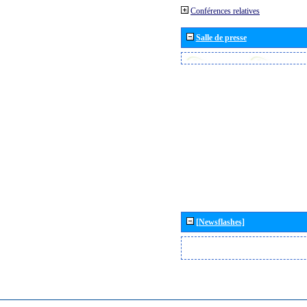
Conférences relatives
Salle de presse
[Newsflashes]