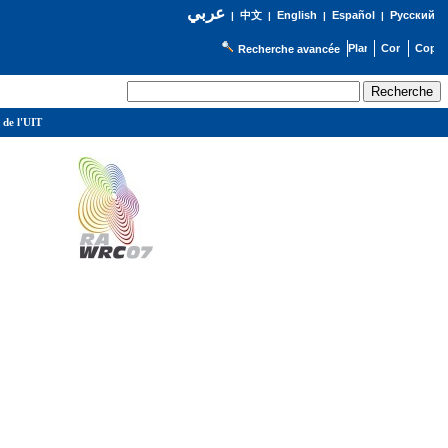
عربي
English
Español
Русский
|
中文
|
|
|
Recherche avancée
 de l'UIT