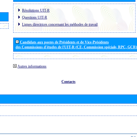
Résolutions UIT-R
Questions UIT-R
Lignes directrices concernant les méthodes de travail
Candidats aux postes de Présidents et de Vice-Présidents
des Commissions d'études de l'UIT-R (CE, Commission spéciale, RPC, GCR)
Autres informations
Contacts