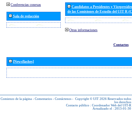
Conferencias conexas
Candidatos a Presidentes y Vicepreside
de las Comisiones de Estudio del UIT R 
Sala de redacción
Otras informaciones
Contactos
[Newsflashes]
Comienzo de la página
-
Comentarios
-
Contáctenos
-
Copyright © UIT 2026
Reservados todos
los derechos
Contacto público :
Coordenador Web del UIT-R
Actualizado el : 2013-01-30