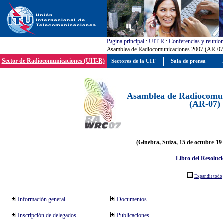
Pagína principal
:
UIT-R
:
Conferencias y reunio
Asamblea de Radiocomunicaciones 2007 (AR-07
Sector de Radiocomunicaciones (UIT-R)
Sectores de la UIT
Sala de prensa
Asamblea de Radiocomun
(AR-07)
(Ginebra, Suiza, 15 de octubre-19
Libro del Resoluci
Expandir todo
Información general
Documentos
Inscripción de delegados
Publicaciones