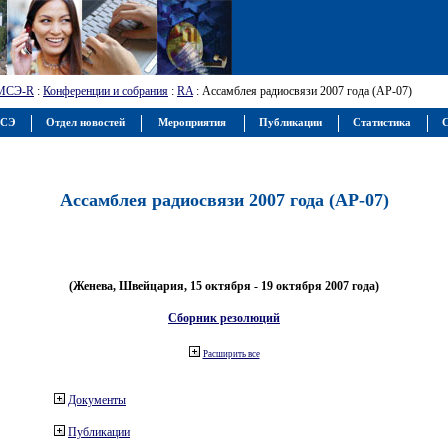
МСЭ-R
:
Конференции и собрания
:
RA
: Ассамблея радиосвязи 2007 года (АР-07)
МСЭ
Отдел новостей
Мероприятия
Публикации
Статистика
С
Ассамблея радиосвязи 2007 года (АР-07)
(Женева, Швейцария, 15 октября - 19 октября 2007 года)
Сборник резолюций
Расширить все
Документы
Публикации