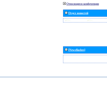
Относящиеся конференции
Отдел новостей
[Newsflashes]