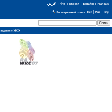
عربي
English
Español
Français
|
中文
|
|
|
Расширенный поиск
ведения о МСЭ