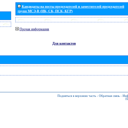
Кандидаты на посты председателей и заместителей председателей
групп МСЭ-R (ИК, СК, ПСК, КГР)
Прочая информация
Для контактов
Подняться в верхнюю часть
-
Обратная связь
-
Инф
П