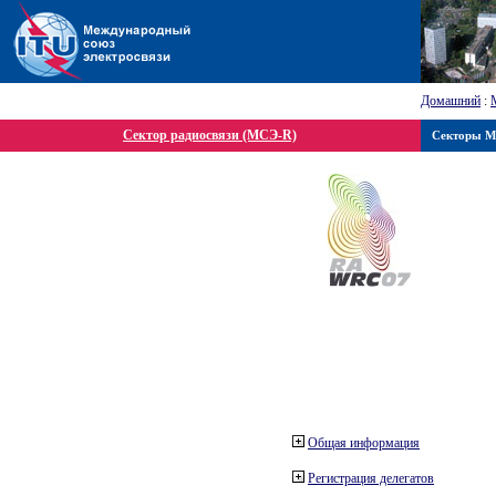
Домашний
:
Сектор радиосвязи (МСЭ-R)
Секторы 
Общая информация
Регистрация делегатов